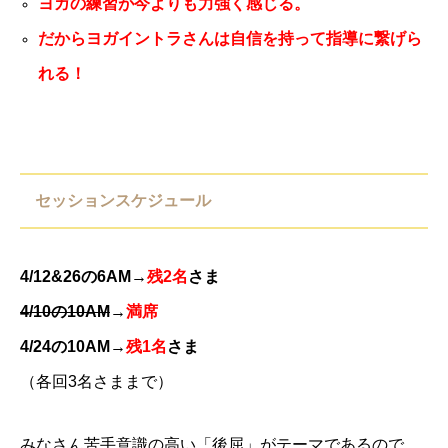
ヨガの練習が今よりも力強く感じる。
だからヨガイントラさんは自信を持って指導に繋げら
れる！
セッションスケジュール
4/12&26の6AM→
残2名
さま
4/10の10AM
→
満席
4/24の10AM→
残1名
さま
（各回3名さままで）
みなさん苦手意識の高い「後屈」がテーマであるので、