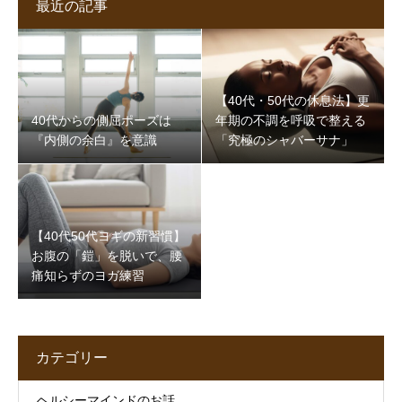
最近の記事
【40代・50代の休息法】更
40代からの側屈ポーズは
年期の不調を呼吸で整える
『内側の余白』を意識
「究極のシャバーサナ」
【40代50代ヨギの新習慣】
お腹の「鎧」を脱いで、腰
痛知らずのヨガ練習
カテゴリー
ヘルシーマインドのお話