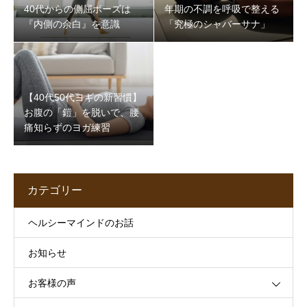
40代からの側屈ポーズは
年期の不調を呼吸で整える
『内側の余白』を意識
「究極のシャバーサナ」
【40代50代ヨギの新習慣】
お腹の「鎧」を脱いで、腰
痛知らずのヨガ練習
カテゴリー
ヘルシーマインドのお話
お知らせ
お客様の声