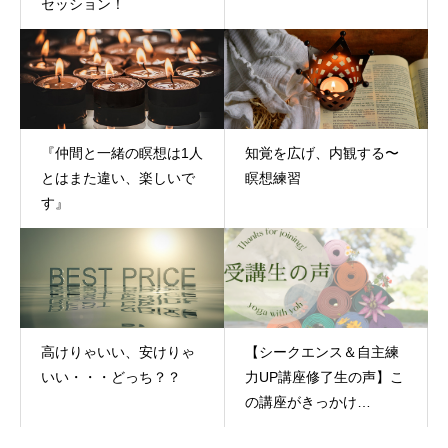
セッション！
『仲間と一緒の瞑想は1人
知覚を広げ、内観する〜
とはまた違い、楽しいで
瞑想練習
す』
高けりゃいい、安けりゃ
【シークエンス＆自主練
いい・・・どっち？？
力UP講座修了生の声】こ
の講座がきっかけ
で・・・