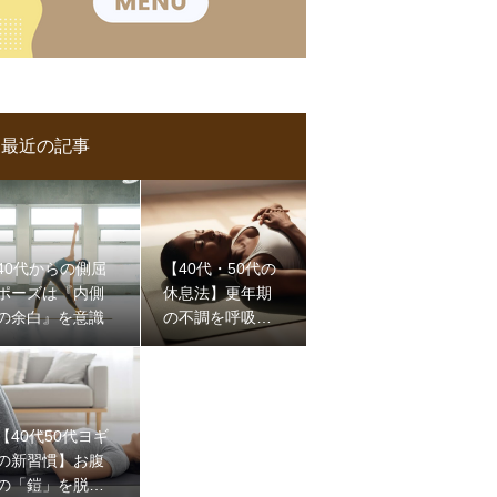
最近の記事
40代からの側屈
【40代・50代の
ポーズは『内側
休息法】更年期
の余白』を意識
の不調を呼吸で
整える「究極の
シャバーサナ」
【40代50代ヨギ
の新習慣】お腹
の「鎧」を脱い