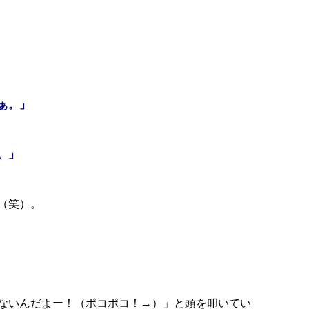
ぁ。」
。」
（笑）。
ないんだよー！（ポコポコ！→）」と頭を叩いてい